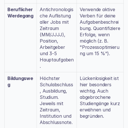
Beruflicher 
Antichronologis
Verwende aktive 
Werdegang
che Auflistung 
Verben für deine 
aller Jobs mit 
Aufgabenbeschrei
Zeitraum 
bung. Quantifiziere 
(MM/JJJJ), 
Erfolge, wenn 
Position, 
möglich (z. B. 
Arbeitgeber 
"Prozessoptimieru
und 3-5 
ng um 15 %").
Hauptaufgaben
.
Bildungswe
Höchster 
Lückenlosigkeit ist 
g
Schulabschluss
hier besonders 
, Ausbildung, 
wichtig. Auch 
Studium. 
abgebrochene 
Jeweils mit 
Studiengänge kurz 
Zeitraum, 
erwähnen und 
Institution und 
begründen.
Abschlussnote.