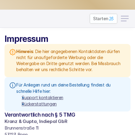
hützt
Made in Germany
100% Zufriedenheitsgarantie
Förderfähig durch
Starten
Impressum
Hinweis
: Die hier angegebenen Kontaktdaten dürfen 
nicht für unaufgeforderte Werbung oder die 
Weitergabe an Dritte genutzt werden. Bei Missbrauch 
behalten wir uns rechtliche Schritte vor.
Für Anliegen rund um deine Bestellung findest du 
schnelle Hilfe hier:
Support kontaktieren
Rückerstattungen
Verantwortlich nach § 5 TMG
Kranz & Gupta, Indiepal GbR
Brunnenstraße 11
53123 Bonn