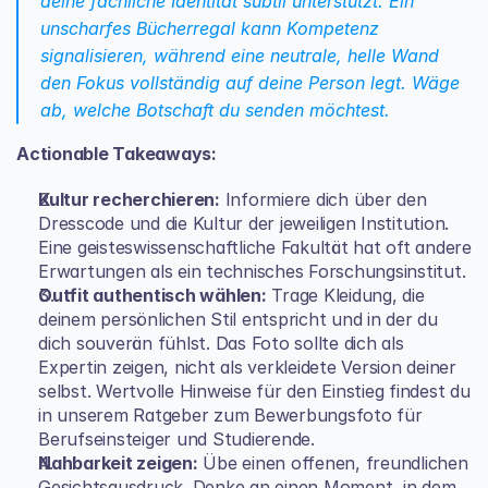
deine fachliche Identität subtil unterstützt. Ein 
unscharfes Bücherregal kann Kompetenz 
signalisieren, während eine neutrale, helle Wand 
den Fokus vollständig auf deine Person legt. Wäge 
ab, welche Botschaft du senden möchtest.
Actionable Takeaways:
Kultur recherchieren:
 Informiere dich über den 
Dresscode und die Kultur der jeweiligen Institution. 
Eine geisteswissenschaftliche Fakultät hat oft andere 
Erwartungen als ein technisches Forschungsinstitut.
Outfit authentisch wählen:
 Trage Kleidung, die 
deinem persönlichen Stil entspricht und in der du 
dich souverän fühlst. Das Foto sollte dich als 
Expertin zeigen, nicht als verkleidete Version deiner 
selbst. Wertvolle Hinweise für den Einstieg findest du 
in unserem Ratgeber zum 
Bewerbungsfoto für 
Berufseinsteiger und Studierende
.
Nahbarkeit zeigen:
 Übe einen offenen, freundlichen 
Gesichtsausdruck. Denke an einen Moment, in dem 