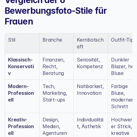
Bewerbungsfoto-Stile für 
Frauen
Stil
Branche
Kernbotsch
Outfit-Tipp
aft
Klassisch-
Finanzen, 
Seriosität, 
Dunkler 
Konservati
Recht, 
Kompetenz
Blazer, helle
v
Beratung
Bluse
Modern-
Tech, 
Nahbarkeit, 
Farbige 
Profession
Marketing, 
Innovation
Bluse, 
ell
Start-ups
moderner 
Schnitt
Kreativ-
Design, 
Individualitä
Hochwerti
Profession
Medien, 
t, Ästhetik
er Strick, 
ell
Agenturen
kreative 