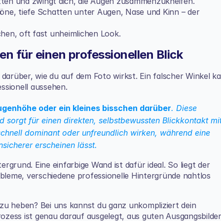
atten und zwingt dich, die Augen zusammenzukneifen.
höne, tiefe Schatten unter Augen, Nase und Kinn – der 
chen, oft fast unheimlichen Look.
n für einen professionellen Blick
 darüber, wie du auf dem Foto wirkst. Ein falscher Winkel ka
ssionell aussehen.
genhöhe oder ein kleines bisschen darüber
. Diese 
sorgt für einen direkten, selbstbewussten Blickkontakt mit
schnell dominant oder unfreundlich wirken, während eine 
sicherer erscheinen lässt.
grund. Eine einfarbige Wand ist dafür ideal. So liegt der 
obleme, verschiedene professionelle Hintergründe nahtlos 
l zu heben? Bei uns kannst du ganz unkompliziert dein 
rozess ist genau darauf ausgelegt, aus guten Ausgangsbilder