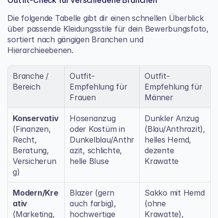
Outfit-Check für verschiedene Branchen
Die folgende Tabelle gibt dir einen schnellen Überblick 
über passende Kleidungsstile für dein Bewerbungsfoto, 
sortiert nach gängigen Branchen und 
Hierarchieebenen.
Branche / 
Outfit-
Outfit-
Bereich
Empfehlung für 
Empfehlung für 
Frauen
Männer
Konservativ
Hosenanzug 
Dunkler Anzug 
(Finanzen, 
oder Kostüm in 
(Blau/Anthrazit), 
Recht, 
Dunkelblau/Anthr
helles Hemd, 
Beratung, 
azit, schlichte, 
dezente 
Versicherun
helle Bluse
Krawatte
g)
Modern/Kre
Blazer (gern 
Sakko mit Hemd 
ativ
auch farbig), 
(ohne 
(Marketing, 
hochwertige 
Krawatte), 