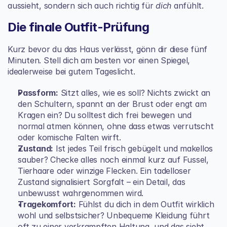
aussieht, sondern sich auch richtig für 
dich
 anfühlt.
Die finale Outfit-Prüfung
Kurz bevor du das Haus verlässt, gönn dir diese fünf 
Minuten. Stell dich am besten vor einen Spiegel, 
idealerweise bei gutem Tageslicht.
Passform:
 Sitzt alles, wie es soll? Nichts zwickt an 
den Schultern, spannt an der Brust oder engt am 
Kragen ein? Du solltest dich frei bewegen und 
normal atmen können, ohne dass etwas verrutscht 
oder komische Falten wirft.
Zustand:
 Ist jedes Teil frisch gebügelt und makellos 
sauber? Checke alles noch einmal kurz auf Fussel, 
Tierhaare oder winzige Flecken. Ein tadelloser 
Zustand signalisiert Sorgfalt – ein Detail, das 
unbewusst wahrgenommen wird.
Tragekomfort:
 Fühlst du dich in dem Outfit wirklich 
wohl und selbstsicher? Unbequeme Kleidung führt 
oft zu einer verkrampften Haltung, und das sieht 