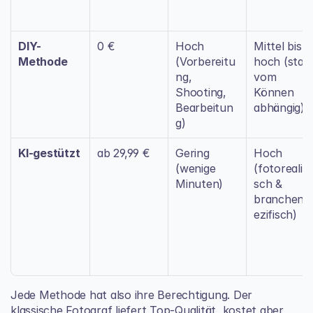
DIY-
0 €
Hoch 
Mittel bis 
Methode
(Vorbereitu
hoch (stark
ng, 
vom 
Shooting, 
Können 
Bearbeitun
abhängig)
g)
KI-gestützt
ab 29,99 €
Gering 
Hoch 
(wenige 
(fotorealist
Minuten)
sch & 
branchens
ezifisch)
Jede Methode hat also ihre Berechtigung. Der 
klassische Fotograf liefert Top-Qualität, kostet aber 