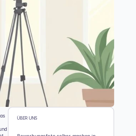
as 
ÜBER UNS
und 
t.