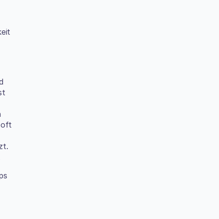
it 
 
t 
 
oft 
t. 
.
s 