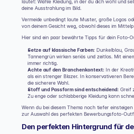
lautet: Wähle Kleidung, in der du dich wohl und sel
deine Ausstrahlung im Bild.
Vermeide unbedingt laute Muster, große Logos ode
von deinem Gesicht weg, obwohl dieses im Mittelp
Hier sind ein paar bewährte Tipps für dein Foto-Ou
Setze auf klassische Farben:
 Dunkelblau, Gra
Tannengrün wirken seriös und zeitlos. Mit einem
immer richtig.
Achte auf den Branchenkontext:
 In der Kreat
als ein strenger Blazer. In konservativeren Ber
die sicherere Wahl.
Stoff und Passform sind entscheidend:
 Greif 
Zu enge oder schlabberige Kleidung kann schne
Wenn du bei diesem Thema noch tiefer einsteigen w
zur Auswahl des perfekten 
Bewerbungsfoto-Outf
Den perfekten Hintergrund für de