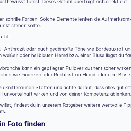
bstbewusst fühlst. Dieses Gefühl überträgt sich direkt auf 
r schrille Farben. Solche Elemente lenken die Aufmerksamke
unkt stehen sollte.
tfit:
u, Anthrazit oder auch gedämpfte Töne wie Bordeauxrot und
 weißen oder hellblauen Hemd bzw. einer Bluse liegst du fas
ivbranche kann ein gepflegter Pullover authentischer wirken
eichen wie Finanzen oder Recht ist ein Hemd oder eine Bluse 
zu knitterarmen Stoffen und achte darauf, dass alles gut sitz
ll unvorteilhaft wirken und von deiner Kompetenz ablenken
illst, findest du in unserem Ratgeber weitere wertvolle Tipp
its
.
in Foto finden