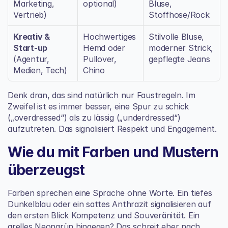
Marketing, 
optional)
Bluse, 
Vertrieb)
Stoffhose/Rock
Kreativ & 
Hochwertiges 
Stilvolle Bluse, 
Start-up
Hemd oder 
moderner Strick, 
(Agentur, 
Pullover, 
gepflegte Jeans
Medien, Tech)
Chino
Denk dran, das sind natürlich nur Faustregeln. Im 
Zweifel ist es immer besser, eine Spur zu schick 
(„overdressed“) als zu lässig („underdressed“) 
aufzutreten. Das signalisiert Respekt und Engagement.
Wie du mit Farben und Mustern 
überzeugst
Farben sprechen eine Sprache ohne Worte. Ein tiefes 
Dunkelblau oder ein sattes Anthrazit signalisieren auf 
den ersten Blick Kompetenz und Souveränität. Ein 
grelles Neongrün hingegen? Das schreit eher nach 