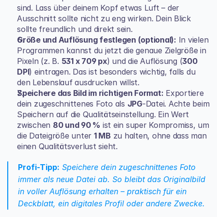
sind. Lass über deinem Kopf etwas Luft – der 
Ausschnitt sollte nicht zu eng wirken. Dein Blick 
sollte freundlich und direkt sein.
Größe und Auflösung festlegen (optional):
 In vielen 
Programmen kannst du jetzt die genaue Zielgröße in 
Pixeln (z. B. 
531 x 709 px
) und die Auflösung (
300 
DPI
) eintragen. Das ist besonders wichtig, falls du 
den Lebenslauf ausdrucken willst.
Speichere das Bild im richtigen Format:
 Exportiere 
dein zugeschnittenes Foto als 
JPG
-Datei. Achte beim 
Speichern auf die Qualitätseinstellung. Ein Wert 
zwischen 
80 und 90 %
 ist ein super Kompromiss, um 
die Dateigröße unter 
1 MB
 zu halten, ohne dass man 
einen Qualitätsverlust sieht.
Profi-Tipp:
 Speichere dein zugeschnittenes Foto 
immer als neue Datei ab. So bleibt das Originalbild 
in voller Auflösung erhalten – praktisch für ein 
Deckblatt, ein digitales Profil oder andere Zwecke.