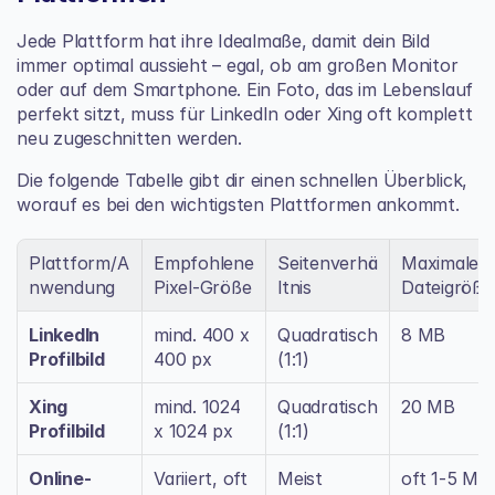
Jede Plattform hat ihre Idealmaße, damit dein Bild 
immer optimal aussieht – egal, ob am großen Monitor 
oder auf dem Smartphone. Ein Foto, das im Lebenslauf 
perfekt sitzt, muss für LinkedIn oder Xing oft komplett 
neu zugeschnitten werden.
Die folgende Tabelle gibt dir einen schnellen Überblick, 
worauf es bei den wichtigsten Plattformen ankommt.
Plattform/A
Empfohlene 
Seitenverhä
Maximale 
nwendung
Pixel-Größe
ltnis
Dateigröße
LinkedIn 
mind. 400 x 
Quadratisch 
8 MB
Profilbild
400 px
(1:1)
Xing 
mind. 1024 
Quadratisch 
20 MB
Profilbild
x 1024 px
(1:1)
Online-
Variiert, oft 
Meist 
oft 1-5 MB