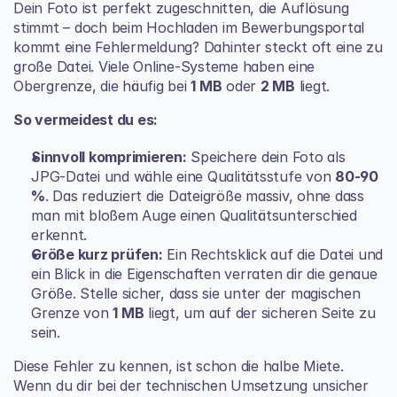
Dein Foto ist perfekt zugeschnitten, die Auflösung 
stimmt – doch beim Hochladen im Bewerbungsportal 
kommt eine Fehlermeldung? Dahinter steckt oft eine zu 
große Datei. Viele Online-Systeme haben eine 
Obergrenze, die häufig bei 
1 MB
 oder 
2 MB
 liegt.
So vermeidest du es:
Sinnvoll komprimieren:
 Speichere dein Foto als 
JPG-Datei und wähle eine Qualitätsstufe von 
80-90 
%
. Das reduziert die Dateigröße massiv, ohne dass 
man mit bloßem Auge einen Qualitätsunterschied 
erkennt.
Größe kurz prüfen:
 Ein Rechtsklick auf die Datei und 
ein Blick in die Eigenschaften verraten dir die genaue 
Größe. Stelle sicher, dass sie unter der magischen 
Grenze von 
1 MB
 liegt, um auf der sicheren Seite zu 
sein.
Diese Fehler zu kennen, ist schon die halbe Miete. 
Wenn du dir bei der technischen Umsetzung unsicher 