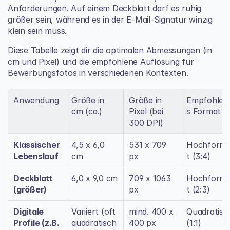
Anforderungen. Auf einem Deckblatt darf es ruhig 
größer sein, während es in der E-Mail-Signatur winzig 
klein sein muss.
Diese Tabelle zeigt dir die optimalen Abmessungen (in 
cm und Pixel) und die empfohlene Auflösung für 
Bewerbungsfotos in verschiedenen Kontexten.
Anwendung
Größe in 
Größe in 
Empfohlen
cm (ca.)
Pixel (bei 
s Format
300 DPI)
Klassischer 
4,5 x 6,0 
531 x 709 
Hochform
Lebenslauf
cm
px
t (3:4)
Deckblatt 
6,0 x 9,0 cm
709 x 1063 
Hochform
(größer)
px
t (2:3)
Digitale 
Variiert (oft 
mind. 400 x 
Quadratisch
Profile (z.B. 
quadratisch
400 px
(1:1)